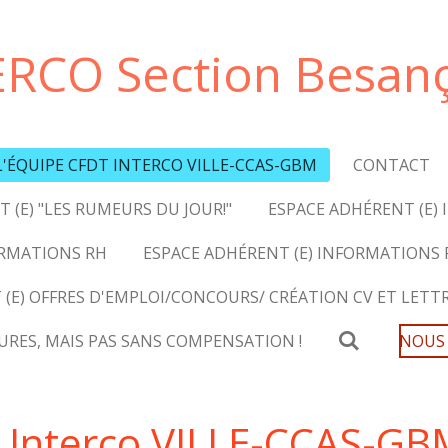
ERCO Section Besan
L'ÉQUIPE CFDT INTERCO VILLE-CCAS-GBM
CONTACT
 (E) "LES RUMEURS DU JOUR!"
ESPACE ADHÉRENT (E) 
ORMATIONS RH
ESPACE ADHÉRENT (E) INFORMATIONS
 (E) OFFRES D'EMPLOI/CONCOURS/ CRÉATION CV ET LETT
EURES, MAIS PAS SANS COMPENSATION !
NOUS
 Interco VILLE-CCAS-GB