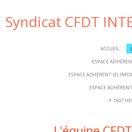
Passer
au
Syndicat CFDT INT
contenu
principal
ACCUEIL
ESPACE ADHÉRENT
ESPACE ADHÉRENT (E) INF
ESPACE ADHÉRENT
📌 1607 H
L'équipe CFDT