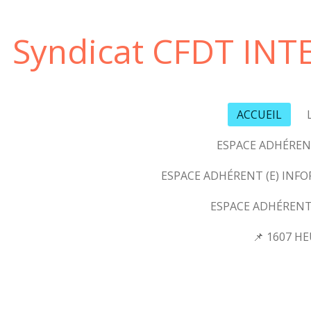
Passer
au
Syndicat CFDT INT
contenu
principal
ACCUEIL
ESPACE ADHÉRENT
ESPACE ADHÉRENT (E) INF
ESPACE ADHÉRENT
📌 1607 H