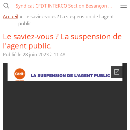
Syndicat CFDT INTERCO Section Besançon Ville-CCAS-GBM
Passer
au
Accueil
»
Le saviez-vous ? La suspension de l'agent
contenu
public.
principal
Le saviez-vous ? La suspension de
l'agent public.
Publié le 28 juin 2023 à 11:48