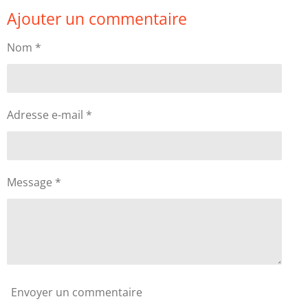
r
r
r
r
Ajouter un commentaire
t
t
t
t
a
a
a
a
g
g
g
g
Nom *
e
e
e
e
r
r
r
r
Adresse e-mail *
Message *
Envoyer un commentaire