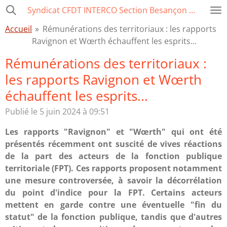
Syndicat CFDT INTERCO Section Besançon Ville-CCAS-GBM
Passer
au
Accueil
»
Rémunérations des territoriaux : les rapports
contenu
Ravignon et Wœrth échauffent les esprits...
principal
Rémunérations des territoriaux :
les rapports Ravignon et Wœrth
échauffent les esprits...
Publié le 5 juin 2024 à 09:51
Les rapports "Ravignon" et "Wœrth" qui ont été
présentés récemment ont suscité de vives réactions
de la part des acteurs de la fonction publique
territoriale (FPT). Ces rapports proposent notamment
une mesure controversée, à savoir la décorrélation
du point d'indice pour la FPT. Certains acteurs
mettent en garde contre une éventuelle "fin du
statut" de la fonction publique, tandis que d'autres