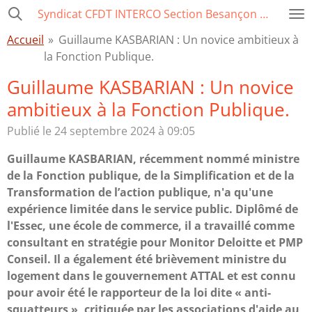
Syndicat CFDT INTERCO Section Besançon Ville-CCAS-GBM
Passer
au
Accueil
»
Guillaume KASBARIAN : Un novice ambitieux à
contenu
la Fonction Publique.
principal
Guillaume KASBARIAN : Un novice
ambitieux à la Fonction Publique.
Publié le 24 septembre 2024 à 09:05
Guillaume KASBARIAN, récemment nommé ministre
de la Fonction publique, de la Simplification et de la
Transformation de l’action publique, n'a qu'une
expérience limitée dans le service public. Diplômé de
l'Essec, une école de commerce, il a travaillé comme
consultant en stratégie pour Monitor Deloitte et PMP
Conseil. Il a également été brièvement ministre du
logement dans le gouvernement ATTAL et est connu
pour avoir été le rapporteur de la loi dite « anti-
squatteurs », critiquée par les associations d'aide au