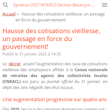
Syndicat CFDT INTERCO Section Besançon Ville-CCAS-GBM
Passer
au
Accueil
»
Hausse des cotisations vieillesse, un passage
contenu
en force du gouvernement!
principal
Hausse des cotisations vieillesse,
un passage en force du
gouvernement!
Publié le 31 janvier 2025 à 14:35
Le
décret
actant l’augmentation des taux de cotisations
vieillesse des employeurs affiliés à la
Caisse nationale
de retraites des agents des collectivités locales
(CNRACL)
est paru au
Journal officiel
du 31 janvier, en
dépit des avis négatifs des élus locaux.
Une augmentation progressive sur quatre ans
Dès
2025
, les taux de cotisation évolueront comme suit :