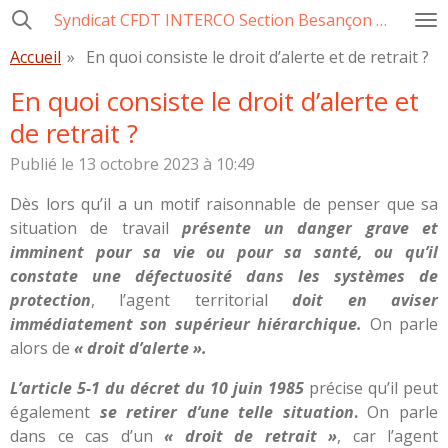
Syndicat CFDT INTERCO Section Besançon Ville-CCAS-GBM
Passer
au
Accueil
»
En quoi consiste le droit d’alerte et de retrait ?
contenu
En quoi consiste le droit d’alerte et
principal
de retrait ?
Publié le 13 octobre 2023 à 10:49
Dès lors qu’il a un motif raisonnable de penser que sa
situation de travail
présente un danger grave et
imminent pour sa vie ou pour sa santé, ou qu’il
constate une défectuosité dans les systèmes de
protection
, l’agent territorial
doit en aviser
immédiatement son supérieur hiérarchique.
On parle
alors de
« droit d’alerte ».
L’article 5-1 du décret du 10 juin 1985
précise qu’il peut
également
se retirer d’une telle situation
.
On parle
dans ce cas d’un
« droit de retrait »
, car l’agent