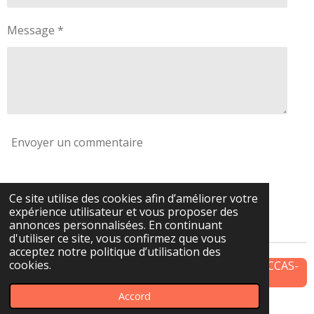
Message *
Envoyer un commentaire
Commentaires
Ce site utilise des cookies afin d’améliorer votre
expérience utilisateur et vous proposer des
Il n'y a pas encore de commentaire.
annonces personnalisées. En continuant
d'utiliser ce site, vous confirmez que vous
acceptez notre politique d’utilisation des
cookies.
Syndicat CFDT INTERCO Section Besançon Ville-CCAS-
GBM
Accord
Propulsé par
Webador