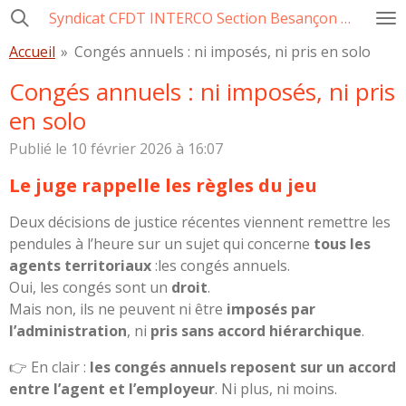
Syndicat CFDT INTERCO Section Besançon Ville-CCAS-GBM
Passer
au
Accueil
»
Congés annuels : ni imposés, ni pris en solo
contenu
Congés annuels : ni imposés, ni pris
principal
en solo
Publié le 10 février 2026 à 16:07
Le juge rappelle les règles du jeu
Deux décisions de justice récentes viennent remettre les
pendules à l’heure sur un sujet qui concerne
tous les
agents territoriaux
:les congés annuels.
Oui, les congés sont un
droit
.
Mais non, ils ne peuvent ni être
imposés par
l’administration
, ni
pris sans accord hiérarchique
.
👉 En clair :
les congés annuels reposent sur un accord
entre l’agent et l’employeur
. Ni plus, ni moins.