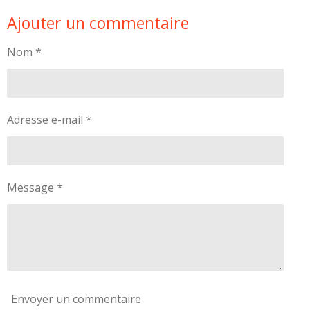
r
r
r
r
Ajouter un commentaire
t
t
t
t
a
a
a
a
g
g
g
g
Nom *
e
e
e
e
r
r
r
r
Adresse e-mail *
Message *
Envoyer un commentaire