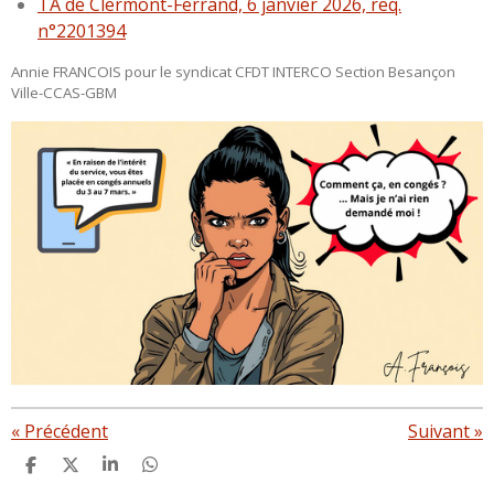
TA de Clermont-Ferrand, 6 janvier 2026, req.
n°2201394
Annie FRANCOIS pour le syndicat CFDT INTERCO Section Besançon
Ville-CCAS-GBM
«
Précédent
Suivant
»
P
P
P
P
a
a
a
a