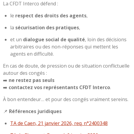
La CFDT Interco défend :
le
respect des droits des agents
,
la
sécurisation des pratiques
,
et un
dialogue social de qualité
, loin des décisions
arbitraires ou des non-réponses qui mettent les
agents en difficulté.
En cas de doute, de pression ou de situation conflictuelle
autour des congés :
➡️
ne restez pas seuls
➡️
contactez vos représentants CFDT Interco
.
À bon entendeur… et pour des congés vraiment sereins.
📌
Références juridiques
TA de Caen, 21 janvier 2026, req. n°2400348