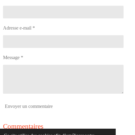
r
r
r
r
Adresse e-mail *
Message *
Envoyer un commentaire
Commentaires