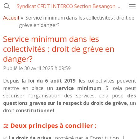
Syndicat CFDT INTERCO Section Besançon Ville-CCAS-GBM
Passer
au
Accueil
»
Service minimum dans les collectivités : droit de
contenu
grève en danger?
principal
Service minimum dans les
collectivités : droit de grève en
danger?
Publié le 30 avril 2025 à 09:59
Depuis la
loi du 6 août 2019
, les collectivités peuvent
mettre en place un
service minimum
. Si cela peut
sécuriser l’organisation des services, cela pose
des
questions graves sur le respect du droit de grève
, un
droit
constitutionnel
.
⚖️
Deux principes à concilier :
✅
Le droit de grève
: protégé par la Constitution, il