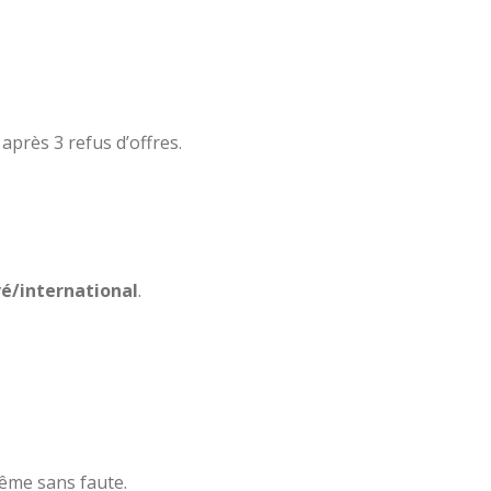
après 3 refus d’offres.
vé/international
.
ême sans faute.