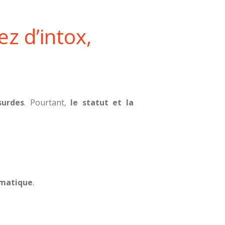
ez d’intox,
surdes
. Pourtant,
le statut et la
omatique
.