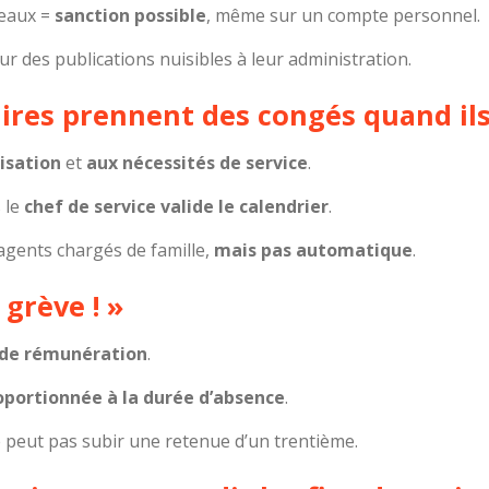
seaux =
sanction possible
, même sur un compte personnel.
r des publications nuisibles à leur administration.
aires prennent des congés quand il
isation
et
aux nécessités de service
.
s le
chef de service valide le calendrier
.
s agents chargés de famille,
mais pas automatique
.
grève ! »
s de rémunération
.
oportionnée à la durée d’absence
.
peut pas subir une retenue d’un trentième.