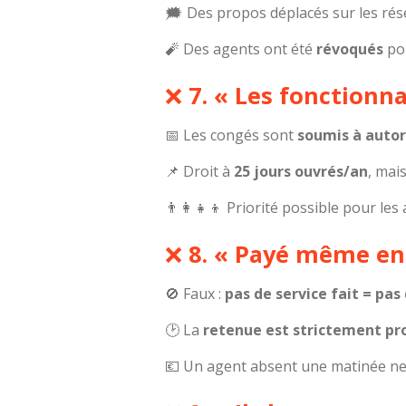
🗯️ Des propos déplacés sur les ré
🧨 Des agents ont été
révoqués
pou
❌
7. « Les fonctionn
📅 Les congés sont
soumis à autor
📌 Droit à
25 jours ouvrés/an
, mai
👨‍👩‍👧‍👦 Priorité possible pour le
❌
8. « Payé même en 
🚫 Faux :
pas de service fait = pa
🕑 La
retenue est strictement pr
💶 Un agent absent une matinée ne 