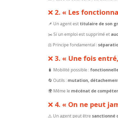
❌
2. « Les fonctionna
📌 Un agent est
titulaire de son g
✂️ Si un emploi est supprimé et
auc
⚖️ Principe fondamental :
séparatio
❌
3. « Une fois entré
🧳 Mobilité possible :
fonctionnell
🔄 Outils :
mutation, détachement,
🌍 Même le
mécénat de compéte
❌
4. « On ne peut ja
⚠️ Un agent peut être
sanctionné o