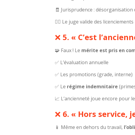
🧾 Jurisprudence : désorganisation 
👨‍⚖️ Le juge valide des licenciement
❌
5. « C’est l’ancien
🧩 Faux ! Le
mérite est pris en co
✅ L’évaluation annuelle
✅ Les promotions (grade, interne)
✅ Le
régime indemnitaire
(primes
📈 L’ancienneté joue encore pour l
❌
6. « Hors service, 
📱 Même en dehors du travail,
l’ob