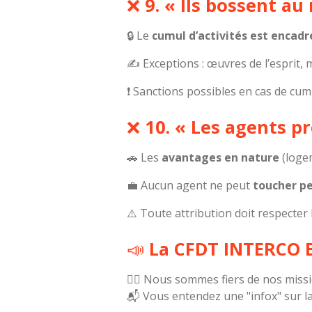
❌
9. « Ils bossent au
🔒 Le
cumul d’activités est encadr
✍️ Exceptions : œuvres de l’esprit,
❗ Sanctions possibles en cas de cum
❌
10. « Les agents 
🚗 Les
avantages en nature
(logem
💼 Aucun agent ne peut
toucher pe
⚠️ Toute attribution doit respecter l
📣
La CFDT INTERCO B
🙋‍♀️ Nous sommes fiers de nos mis
📬 Vous entendez une "infox" sur la