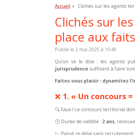
Accueil
»
Clichés sur les agents terr
Clichés sur les
place aux faits
Publié le 2 mai 2025 à 10:40
Qu’on se le dise : les agents pu
jurisprudence
suffisent à faire tom
Faites-vous plaisir : dynamitez l’
❌
1. « Un concours =
🔍 Faux ! Le concours territorial d
🕒 Durée de validité :
2 ans
, renouv
📉 Passé ce délai sans recrutement 