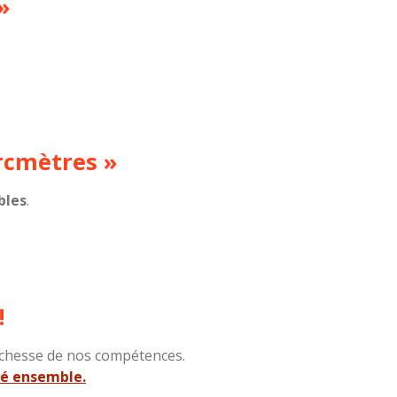
»
rcmètres »
bles
.
!
richesse de nos compétences.
hé ensemble.