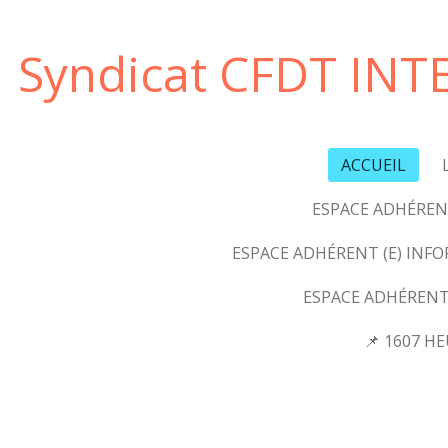
Passer
au
Syndicat CFDT INT
contenu
principal
ACCUEIL
ESPACE ADHÉRENT
ESPACE ADHÉRENT (E) INF
ESPACE ADHÉRENT
📌 1607 H