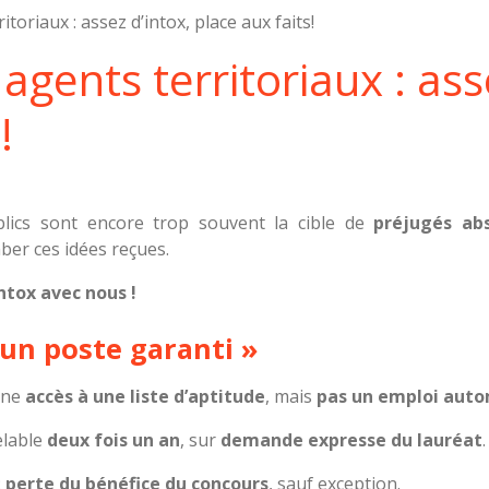
itoriaux : assez d’intox, place aux faits!
 agents territoriaux : ass
!
blics sont encore trop souvent la cible de
préjugés ab
ber ces idées reçues.
intox avec nous !
 un poste garanti »
onne
accès à une liste d’aptitude
, mais
pas un emploi aut
elable
deux fois un an
, sur
demande expresse du lauréat
.
:
perte du bénéfice du concours
, sauf exception.