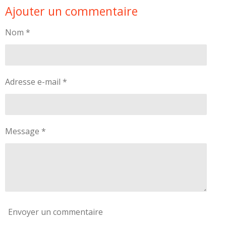
Ajouter un commentaire
t
t
t
t
a
a
a
a
g
g
g
g
Nom *
e
e
e
e
r
r
r
r
Adresse e-mail *
Message *
Envoyer un commentaire