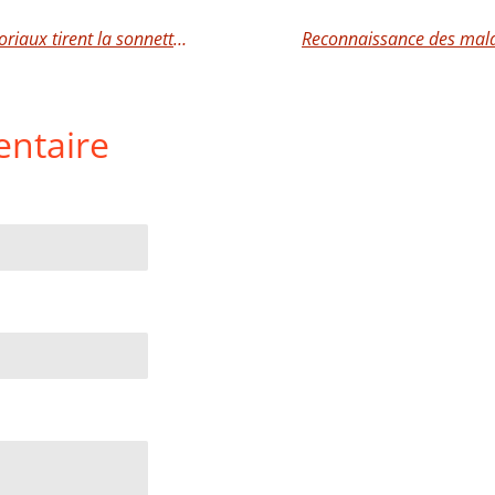
Bien-être au travail : les agents territoriaux tirent la sonnette d’alarme!
ntaire