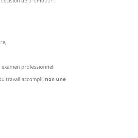
 décision de promotion.
re,
n examen professionnel.
du travail accompli,
non une