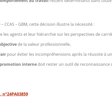
comportement au travail
restent déterminants dans toute
– CCAS – GBM, cette décision illustre la nécessité :
e les agents et leur hiérarchie sur les perspectives de carriè
objective
de la valeur professionnelle,
air
pour éviter les incompréhensions après la réussite à u
promotion interne
doit rester un outil de reconnaissance 
eq. n°24PA03859