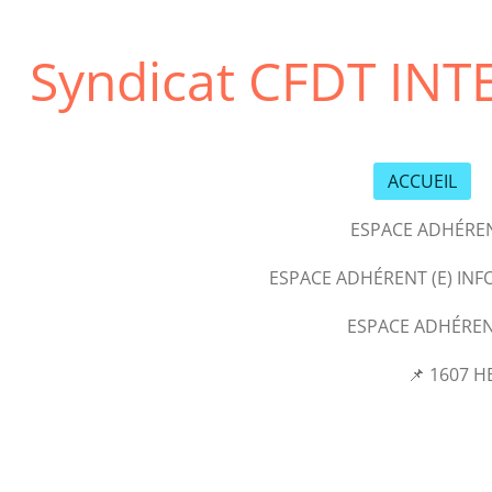
Passer
au
Syndicat CFDT INT
contenu
principal
ACCUEIL
ESPACE ADHÉREN
ESPACE ADHÉRENT (E) IN
ESPACE ADHÉRENT
📌 1607 