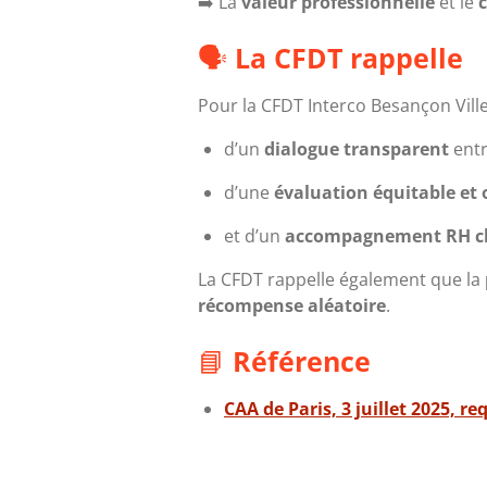
➡️ La
valeur professionnelle
et le
🗣️
La CFDT rappelle
Pour la CFDT Interco Besançon Ville 
d’un
dialogue transparent
entr
d’une
évaluation équitable et 
et d’un
accompagnement RH cl
La CFDT rappelle également que la
récompense aléatoire
.
📘
Référence
CAA de Paris, 3 juillet 2025, r