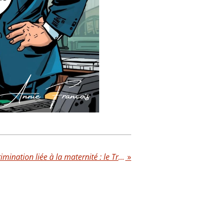
Harcèlement moral, discrimination liée à la maternité : le Tribunal administratif de Lyon condamne une commune
»