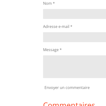
e
e
e
Nom *
r
r
r
Adresse e-mail *
Message *
Envoyer un commentaire
Commentaires